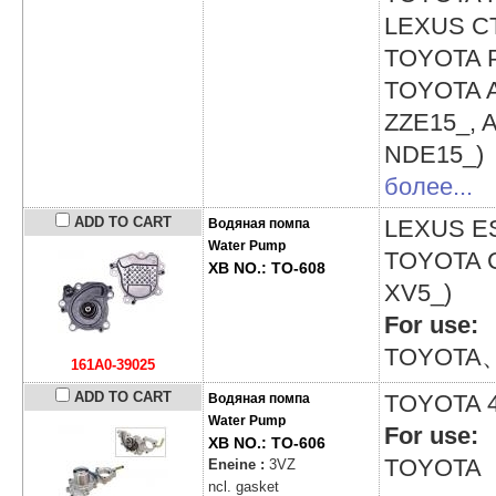
LEXUS
C
TOYOTA
TOYOTA
ZZE15_, 
NDE15_)
более...
ADD TO CART
LEXUS
E
Водяная помпа
Water Pump
TOYOTA
XB NO.: TO-608
XV5_)
For use:
TOYOTA
161A0-39025
ADD TO CART
TOYOTA
Водяная помпа
Water Pump
For use:
XB NO.: TO-606
TOYOTA
Eneine :
3VZ
ncl. gasket