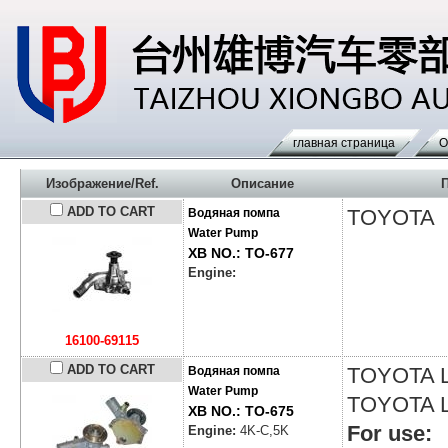
главная страница
О
Изображение/Ref.
Описание
ADD TO CART
TOYOTA
Водяная помпа
Water Pump
XB NO.: TO-677
Engine:
16100-69115
ADD TO CART
TOYOTA
Водяная помпа
Water Pump
TOYOTA
XB NO.: TO-675
For use:
Engine:
4K-C,5K