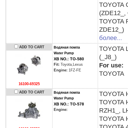
TOYOTA
(ZDE12_,
TOYOTA
ZDE12_)
более...
ADD TO CART
TOYOTA
Водяная помпа
Water Pump
(_J8_)
XB NO.: TO-580
For use:
Fit:
Toyota,Lexus
Engine:
1FZ-FE
TOYOTA
16100-69325
ADD TO CART
TOYOTA
Водяная помпа
Water Pump
TOYOTA
XB NO.: TO-578
RZH1_, L
Engine:
TOYOTA
TOYOTA