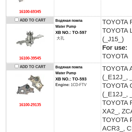
16100-69345
ADD TO CART
TOYOTA
Водяная помпа
Water Pump
TOYOTA
XB NO.: TO-597
(_J15_)
大孔
For use:
TOYOTA
16100-39545
ADD TO CART
TOYOTA
Водяная помпа
Water Pump
(_E12J_, 
XB NO.: TO-593
TOYOTA
Engine:
1CD-FTV
(_E12J_, 
TOYOTA
16100-29135
XA2_, ZC
TOYOTA
ACR3_, C