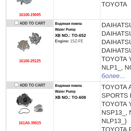
TOYOTA
16100-19045
ADD TO CART
DAIHAT
Водяная помпа
Water Pump
DAIHAT
XB NO.: TO-652
DAIHAT
Engine:
1SZ-FE
DAIHAT
TOYOTA
16100-29125
NLP1_, N
более...
ADD TO CART
TOYOTA
Водяная помпа
Water Pump
SPORTS E
XB NO.: TO-608
TOYOTA
NSP13_, 
NLP13_)
161A0-39015
TOYOTA