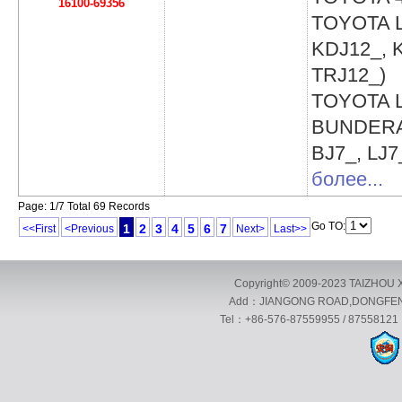
16100-69356
TOYOTA
KDJ12_, 
TRJ12_)
TOYOTA
BUNDERA 
BJ7_, LJ7
более...
Page: 1/7 Total 69 Records
Go TO:
1
2
3
4
5
6
7
<<First
<Previous
Next>
Last>>
Copyright© 2009-2023 TAIZHOU X
Add：JIANGONG ROAD,DONGFENG 
Tel：+86-576-87559955 / 87558121