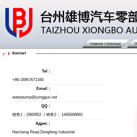
главная страница
О
Контакт
Tel：
+86-18957671345
Email：
waterpump@yongguo.net
QQ：
销售1：2993952
/
销售2： 1445600891
Адрес：
Haicheng Road,Dongfeng Industrial