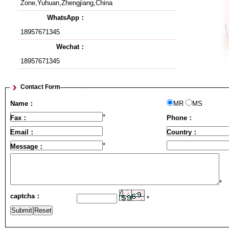
Zone,Yuhuan,Zhengjiang,China
WhatsApp：
18957671345
Wechat：
18957671345
Contact Form
Name：
MR
MS
*
Fax：
Phone：
Email：
Country：
*
Message：
*
captcha：
*