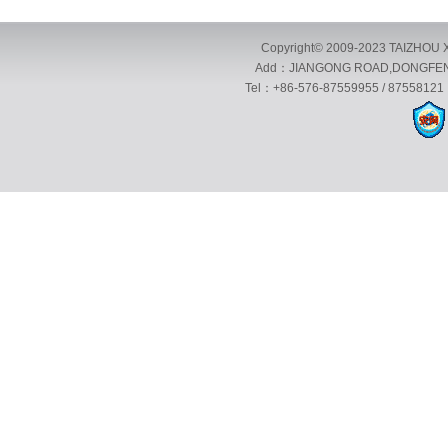
Copyright© 2009-2023 TAIZHOU X
Add：JIANGONG ROAD,DONGFENG 
Tel：+86-576-87559955 / 87558121